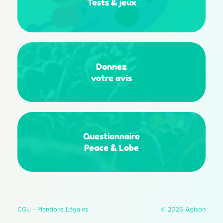
Tests
&
jeux
Donnez
votre avis
Questionnaire
Peace & Lobe
CGU -
Mentions Légales
© 2026 Agison