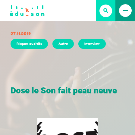
27.11.2019
Risques auditifs
Autre
Interview
D
o
s
e
l
e
S
o
n
f
a
i
t
p
e
a
u
n
e
u
v
e