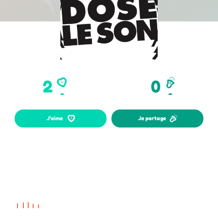
2
0
Je partage
J'aime