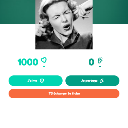
1000
0
Je partage
J'aime
Télécharger la fiche