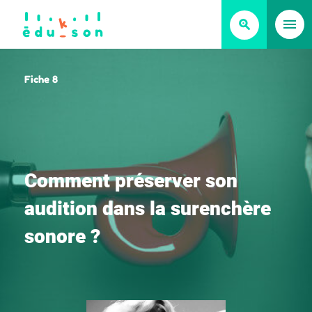
Fiche 8
C
o
m
m
e
n
t
p
r
é
s
e
r
v
e
r
s
o
n
a
u
d
i
t
i
o
n
d
a
n
s
l
a
s
u
r
e
n
c
h
è
r
e
s
o
n
o
r
e
?