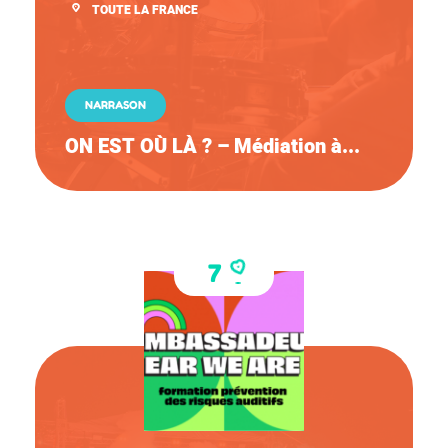
TOUTE LA FRANCE
NARRASON
ON EST OÙ LÀ ? – Médiation à...
7