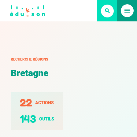
RECHERCHE RÉGIONS
B
r
e
t
a
g
n
e
22
ACTIONS
143
OUTILS