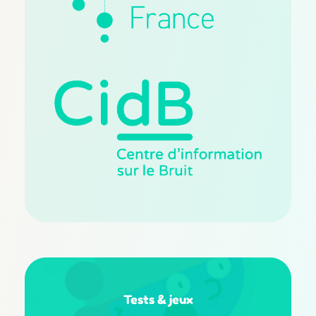
Tests
&
jeux