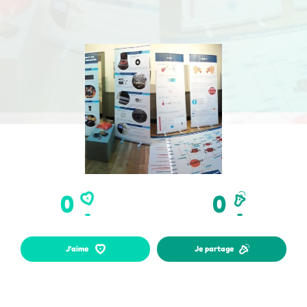
0
0
Je partage
J'aime