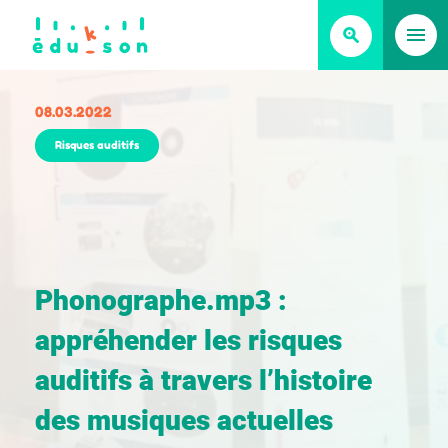
08.03.2022
Risques auditifs
P
h
o
n
o
g
r
a
p
h
e
.
m
p
3
:
a
p
p
r
é
h
e
n
d
e
r
l
e
s
r
i
s
q
u
e
s
a
u
d
i
t
i
f
s
à
t
r
a
v
e
r
s
l
’
h
i
s
t
o
i
r
e
d
e
s
m
u
s
i
q
u
e
s
a
c
t
u
e
l
l
e
s