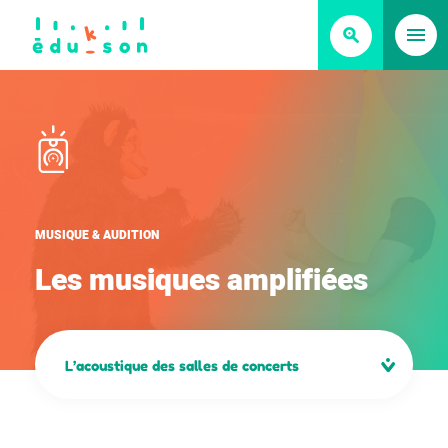
MUSIQUE & AUDITION
L
e
s
m
u
s
i
q
u
e
s
a
m
p
l
i
f
i
é
e
s
L’acoustique des salles de concerts